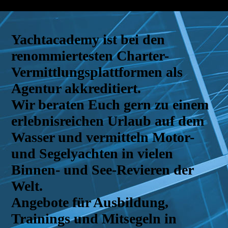
Yachtacademy ist bei den
renommiertesten Charter-
Vermittlungsplattformen als
Agentur akkreditiert.
Wir beraten Euch gern zu einem
erlebnisreichen Urlaub auf dem
Wasser und vermitteln Motor-
und Segelyachten in vielen
Binnen- und See-Revieren der
Welt.
Angebote für Ausbildung,
Trainings und Mitsegeln in