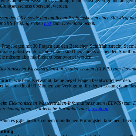
 eines aktuellen Passbildes (Achtung: nicht selbst gefertigt und ausge
rüfungsausschuss übersandt werden.
üssen des DSV, sowie den amtlichen Prüfungskosten einer SKS-Prüfung
ur SKS-Prüfung stehen
hier
zum Download bereit.
 Fragebogen mit 30 Fragen aus den Bereichen Schifffahrtsrecht, Seem
ufgabe gelöst werden. Die Fragen sind hier, anders als bei den Sportbo
Sie müssen also mit Freitext beantwortet werden.
lektronischen Wasserstraßen-Informationssystem (ELWIS) zum Downlo
rlich, wie bereits erwähnt, keine Segel-Fragen beantwortet werden.
enfalls maximal 90 Minuten zur Verfügung, für deren Lösung dann das o
eim Elektronischen Wasserstraßen-Informationssystem (ELWIS) zum D
Gezeitenaufgaben erforderliche Formblatt zum
Download
.
 kann es ggfs. noch zu einem mündlichen Prüfungsteil kommen, bevor m
prüfung