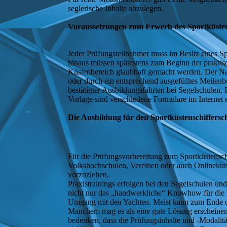
seglerische Inhalte abzulegen.
Voraussetzungen zum Erwerb des Sportküsten
Jeder Prüfungsteilnehmer muss im Besitz eines Sp
hinaus müssen spätestens zum Beginn der prakti
Küstenbereich glaubhaft gemacht werden. Der Nac
oder durch ein entsprechend ausgefülltes Meilen
bestätigter Ausbildungsfahrten bei Segelschulen,
Vorlage sind verschiedene Formulare im Internet e
Die Ausbildung für den Sportküstenschiffersc
Für die Prüfungsvorbereitung zum Sportküstensch
Volkshochschulen, Vereinen oder auch Onlinekurse
vorzuziehen.
Praxistrainings erfolgen bei den Segelschulen u
nicht nur das „handwerkliche“ Knowhow für die 
Umgang mit den Yachten. Meist kann zum Ende de
Manchem mag es als eine gute Lösung erscheinen,
bedenken, dass die Prüfungsinhalte und -Modalitä