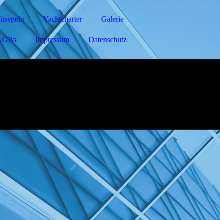
itsegeln
Yachtcharter
Galerie
AGBs
Impressum
Datenschutz