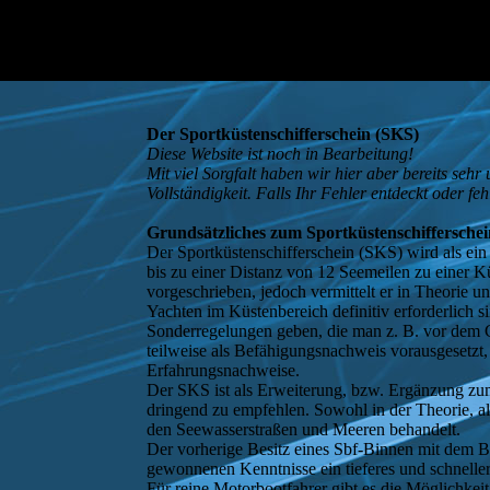
Der Sportküstenschifferschein (SKS)
Diese Website ist noch in Bearbeitung!
Mit viel Sorgfalt haben wir hier aber bereits se
Vollständigkeit. Falls Ihr Fehler entdeckt oder f
Grundsätzliches zum Sportküstenschiffersche
Der Sportküstenschifferschein (SKS) wird als ein
bis zu einer Distanz von 12 Seemeilen zu einer K
vorgeschrieben, jedoch vermittelt er in Theorie 
Yachten im Küstenbereich definitiv erforderlich s
Sonderregelungen geben, die man z. B. vor dem C
teilweise als Befähigungsnachweis vorausgesetzt,
Erfahrungsnachweise.
Der SKS ist als Erweiterung, bzw. Ergänzung zum
dringend zu empfehlen. Sowohl in der Theorie, al
den Seewasserstraßen und Meeren behandelt.
Der vorherige Besitz eines Sbf-Binnen mit dem Ber
gewonnenen Kenntnisse ein tieferes und schneller
Für reine Motorbootfahrer gibt es die Möglichkeit