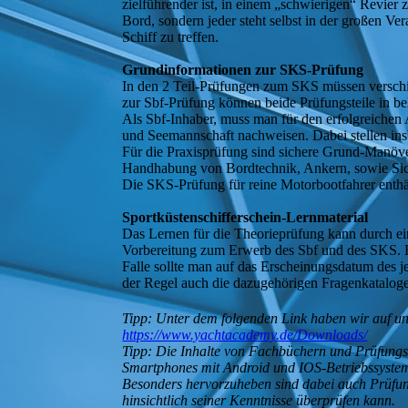
zielführender ist, in einem „schwierigen“ Revier
Bord, sondern jeder steht selbst in der großen Ve
Schiff zu treffen.
Grundinformationen zur SKS-Prüfung
In den 2 Teil-Prüfungen zum SKS müssen versch
zur Sbf-Prüfung können beide Prüfungsteile in be
Als Sbf-Inhaber, muss man für den erfolgreichen
und Seemannschaft nachweisen. Dabei stellen ins
Für die Praxisprüfung sind sichere Grund-Manö
Handhabung von Bordtechnik, Ankern, sowie Sic
Die SKS-Prüfung für reine Motorbootfahrer enthäl
Sportküstenschifferschein-Lernmaterial
Das Lernen für die Theorieprüfung kann durch ei
Vorbereitung zum Erwerb des Sbf und des SKS. Hi
Falle sollte man auf das Erscheinungsdatum des j
der Regel auch die dazugehörigen Fragenkataloge
Tipp: Unter dem folgenden Link haben wir auf un
https://www.yachtacademy.de/Downloads/
Tipp: Die Inhalte von Fachbüchern und Prüfung
Smartphones mit Android und IOS-Betriebssystemen
Besonders hervorzuheben sind dabei auch Prüfungs
hinsichtlich seiner Kenntnisse überprüfen kann.