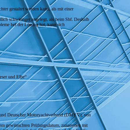
ter gestaltet werden kann, als mit einer
tlich schwieriger angelegt, als beim Sbf. Deshalb
bleme bei der Lösung hat, kann sich
eser und Elbe“
) und Deutscher Motoryachtverband (DMYV), von
or dem gewünschten Prüfungsdatum, zusammen mit