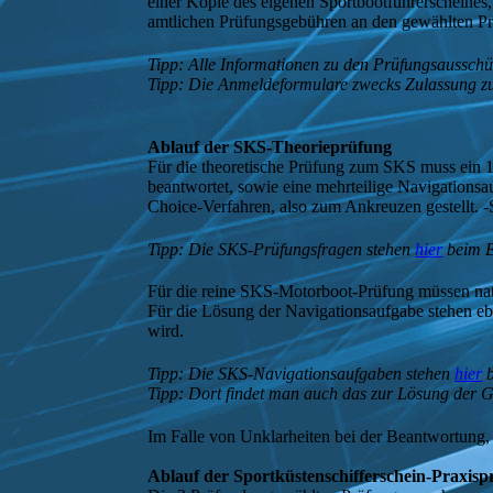
einer Kopie des eigenen Sportbootführerscheines,
amtlichen Prüfungsgebühren an den gewählten P
Tipp: Alle Informationen zu den Prüfungsaussch
Tipp: Die Anmeldeformulare zwecks Zulassung z
Ablauf der SKS-Theorieprüfung
Für die theoretische Prüfung zum SKS muss ein 1
beantwortet, sowie eine mehrteilige Navigationsa
Choice-Verfahren, also zum Ankreuzen gestellt. -
Tipp: Die SKS-Prüfungsfragen stehen
hier
beim E
Für die reine SKS-Motorboot-Prüfung müssen natü
Für die Lösung der Navigationsaufgabe stehen eb
wird.
Tipp: Die SKS-Navigationsaufgaben stehen
hier
b
Tipp: Dort findet man auch das zur Lösung der 
Im Falle von Unklarheiten bei der Beantwortung,
Ablauf der Sportküstenschifferschein-Praxis