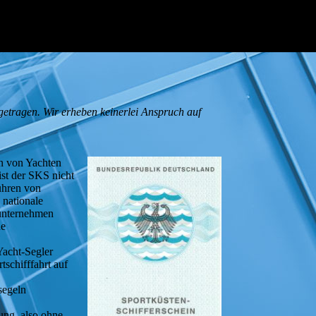
getragen. Wir erheben keinerlei Anspruch auf
en von Yachten
ist der SKS nicht
ühren von
 nationale
runternehmen
he
Yacht-Segler
schifffahrt auf
segeln
fung, also ohne