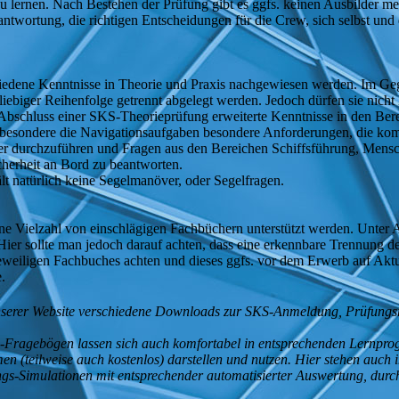
 zu lernen. Nach Bestehen der Prüfung gibt es ggfs. keinen Ausbilder m
rantwortung, die richtigen Entscheidungen für die Crew, sich selbst und
iedene Kenntnisse in Theorie und Praxis nachgewiesen werden. Im Ge
liebiger Reihenfolge getrennt abgelegt werden. Jedoch dürfen sie nicht
 Abschluss einer SKS-Theorieprüfung erweiterte Kenntnisse in den Bere
besondere die Navigationsaufgaben besondere Anforderungen, die komple
ver durchzuführen und Fragen aus den Bereichen Schiffsführung, Men
herheit an Bord zu beantworten.
t natürlich keine Segelmanöver, oder Segelfragen.
ne Vielzahl von einschlägigen Fachbüchern unterstützt werden. Unter 
er sollte man jedoch darauf achten, dass eine erkennbare Trennung de
eweiligen Fachbuches achten und dieses ggfs. vor dem Erwerb auf Aktu
.
serer Website verschiedene Downloads zur SKS-Anmeldung, Prüfungsreg
s-Fragebögen lassen sich auch komfortabel in entsprechenden Lern
 (teilweise auch kostenlos) darstellen und nutzen. Hier stehen auch i
-Simulationen mit entsprechender automatisierter Auswertung, durch di