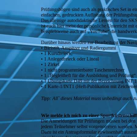
Prüfungsbögen sind auch als praktisches Set in e
einfachen, gedruckten Auflistung der Prüfungsfra
Das alleinige autodidaktische Lernen für den SKS
ist auch hier meist der persönliche Unterricht mi
beispielsweise auch auf „YouTube“ die handwerkl
Darüber hinaus werden zur Bearbeitung der Navig
• Bleistift, Anspitzer und Radiergummi
• 1 Kursdreieck,
• 1 Anlegedreieck oder Lineal
• 1 Zirkel
• 1 nicht programmierbarer Taschenrechner
• 1 „Begleitheft für die Ausbildung und Prüfung
• 1 Übungskarte D49 mit der Bezeichnung INT 1
• 1 Karte-1/INT1 (Heft-Publikation mit Zeichene
Tipp: All` dieses Material muss unbedingt auch
Wie melde ich mich zu einer Sportküstenschif
Die Anmeldungen für Prüfungen müssen bei den
jedem Teilnehmer selbst vorgenommen werden. Mei
Dazu ist ein Antragsformular gewissenhaft ausz