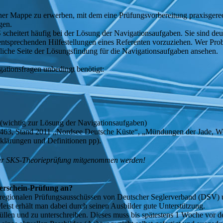
iner Mappe zu erwerben, mit dem eine Prüfungsvorbereitung praxisgerech
gen.
 scheitert häufig bei der Lösung der Navigationsaufgaben. Sie sind deu
t entsprechenden Hilfestellungen eines Referenten vorzuziehen. Wer Pro
iche Seite der Lösungsfindung für die Navigationsaufgaben ansehen.
ationsfragen unbedingt benötigt:
“ (wichtig zur Lösung der Navigationsaufgaben)
463, Stand 2011 „Nordsee Deutsche Küste“, „Mündungen der Jade, W
rklärungen und Definitionen pp).
 zur SKS-Theorieprüfung mitgenommen werden!
ferschein-Prüfung an?
 regionalen Prüfungsausschüssen von Deutscher Seglerverband (DSV
st erhält man dabei durch seinen Ausbilder gute Unterstützung.
ufüllen und zu unterschreiben. Dieses muss bis spätestens 1 Woche v