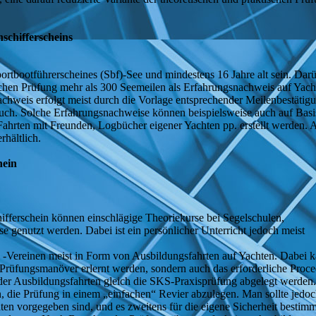
schifferscheins
ortbootführerscheines (Sbf)-See und mindestens 16 Jahre alt sein. Dar
schen Prüfung mehr als 300 Seemeilen als Erfahrungsnachweis auf Yach
hweis erfolgt meist durch die Vorlage entsprechender Meilenbestätig
buch. Solche Erfahrungsnachweise können beispielsweise auch auf Basi
 Fahrten mit Freunden, Logbücher eigener Yachten pp. erstellt werden. 
rhältlich.
hein
ifferschein können einschlägige Theoriekurse bei Segelschulen,
 genutzt werden. Dabei ist ein persönlicher Unterricht jedoch meist
nd -Vereinen meist in Form von Ausbildungsfahrten auf Yachten. Dabei 
Prüfungsmanöver erlernt werden, sondern auch das erforderliche Proce
r Ausbildungsfahrten gleich die SKS-Praxisprüfung abgelegt werden
 die Prüfung in einem „einfachen“ Revier abzulegen. Man sollte jedo
ten vorgegeben sind, und es zweitens für die eigene Sicherheit bestimm