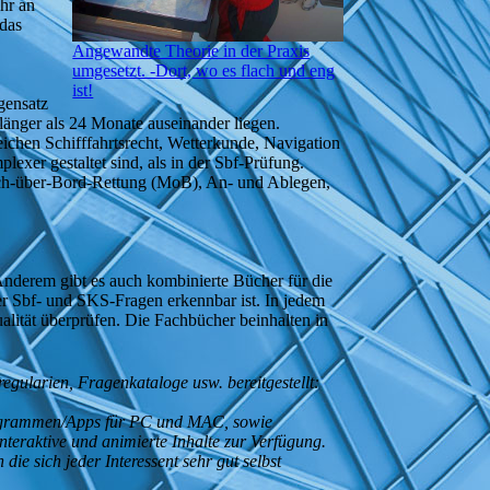
ehr an
 das
Angewandte Theorie in der Praxis
umgesetzt. -Dort, wo es flach und eng
ist!
gensatz
 länger als 24 Monate auseinander liegen.
ichen Schifffahrtsrecht, Wetterkunde, Navigation
xer gestaltet sind, als in der Sbf-Prüfung.
sch-über-Bord-Rettung (MoB), An- und Ablegen,
Anderem gibt es auch kombinierte Bücher für die
r Sbf- und SKS-Fragen erkennbar ist. In jedem
alität überprüfen. Die Fachbücher beinhalten in
ularien, Fragenkataloge usw. bereitgestellt:
programmen/Apps für PC und MAC, sowie
nteraktive und animierte Inhalte zur Verfügung.
e sich jeder Interessent sehr gut selbst