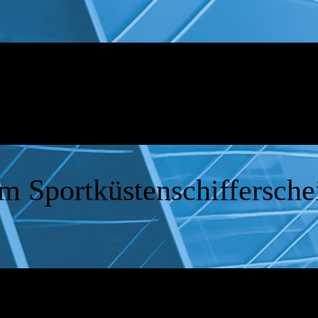
m Sportküstenschiffersch