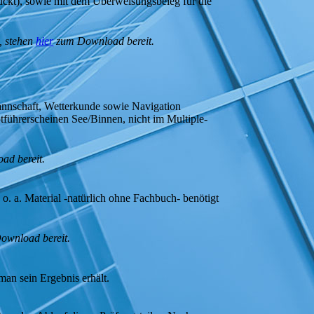
druckt), sowie mit dem Überweisungsbeleg für die
, stehen
hier
zum Download bereit.
annschaft, Wetterkunde sowie Navigation
otführerscheinen See/Binnen, nicht im Multiple-
ad bereit.
. a. Material -natürlich ohne Fachbuch- benötigt
ownload bereit.
an sein Ergebnis erhält.