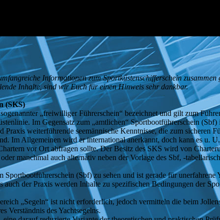
hr umfangreiche Informationen zum Sportküstenschifferschein zusammen 
ehlende Inhalte, sind wir Euch für einen Hinweis sehr dankbar.
in (SKS)
 sogenannter „freiwilliger Führerschein“ bezeichnet und gilt zum Führ
üstenlinie. Im Gegensatz zum „amtlichen“ Sportbootführerschein (Sbf) 
und Praxis weiterführende seemännische Kenntnisse, die zum sicheren F
ind. Im Allgemeinen wird er international anerkannt, doch kann es u. U.
hartern vor Ort abfragen sollte. Der Besitz des SKS wird von Charte
 oder manchmal auch alternativ neben der Vorlage des Sbf, -tabellarisc
 Sportbootführerschein (Sbf) zu sehen und ist gerade für unerfahrene 
s auch der Praxis werden Inhalte zu spezifischen Bedingungen der Sport
eich „Segeln“ ist nicht erforderlich, jedoch vermitteln die beim Jollen
es Verständnis des Yachtsegelns.
, eine darauf reduzierte Variante der theoretischen und praktischen Prü