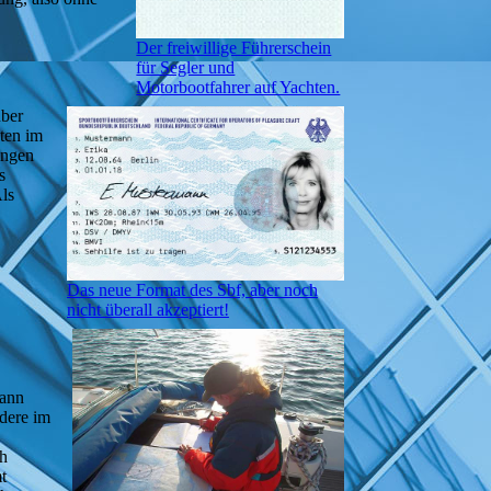
Der freiwillige Führerschein
für Segler und
Motorbootfahrer auf Yachten.
über
ten im
ungen
s
Als
Das neue Format des Sbf, aber noch
nicht überall akzeptiert!
kann
dere im
.
ch
t